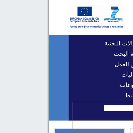
لات البحثية
 البحث
 العمل
ليات
عات
ابط