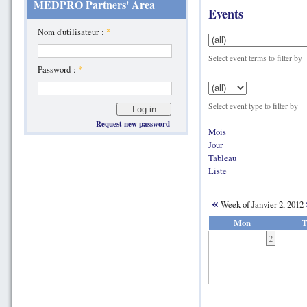
MEDPRO Partners' Area
Events
Nom d'utilisateur :
*
Select event terms to filter by
Password :
*
Select event type to filter by
Request new password
Mois
Jour
Tableau
Liste
«
Week of Janvier 2, 2012
Mon
T
2