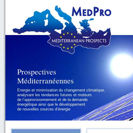
Prospectives
Prospectives
Méditerranéennes
Méditerranéennes
Energie et minimisation du changement climatique,
Géopolitique et gouvernance, se focalisant sur les
analysant les tendances futures et moteurs
défis politiques régionaux et internationaux
de l’approvisionnement et de la demande
auxquels les pays méditerranéens
énergétique ainsi que le développement
doivent faire face
de nouvelles sources d’énergie