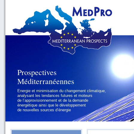
Prospectives
Prospectives
Méditerranéennes
Méditerranéennes
Energie et minimisation du changement climatique,
Géopolitique et gouvernance, se focalisant sur les
analysant les tendances futures et moteurs
défis politiques régionaux et internationaux
de l’approvisionnement et de la demande
auxquels les pays méditerranéens
énergétique ainsi que le développement
doivent faire face
de nouvelles sources d’énergie