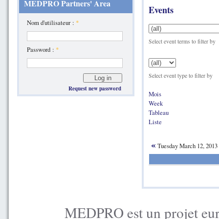
MEDPRO Partners' Area
Events
Nom d'utilisateur :
*
Select event terms to filter by
Password :
*
Select event type to filter by
Request new password
Mois
Week
Tableau
Liste
«
Tuesday March 12, 2013
MEDPRO est un projet euro