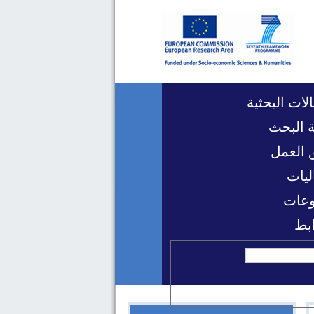
لات البحثية
 البحث
 العمل
ليات
عات
ابط