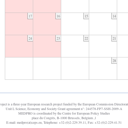
17
16
15
14
24
23
22
21
28
ct is a three-year European research project funded by the European Commission Directorate
Unit L Science, Economy and Society Grant agreement n°: 244578-FP7-SSH-2009-A
MEDPRO is coordinated by the Centre for European Policy Studies
1, place du Congrès, B-1000 Brussels, Belgium
E-mail: medpro(at)ceps.eu, Telephone: +32-(0)2-229.39.11, Fax: +32-(0)2-229.41.51