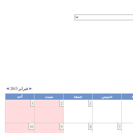
»
«
فبراير 2013
خميس
جمعة
سبت
أحد
3
2
1
10
9
8
7