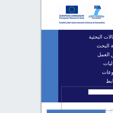
لات البحثية
 البحث
 العمل
ليات
عات
ابط