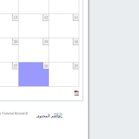
13
12
11
20
19
18
27
26
25
 General Research -