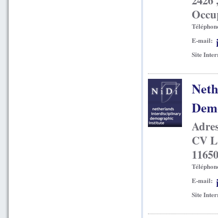
2426 
Occup
Téléphon
E-mail:
Site Inter
Neth
Demo
Adres
CV La
11650
Téléphon
E-mail:
Site Inter