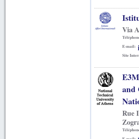
Istit
Via A
Téléphon
E-mail:
Site Inter
E3M 
and 
Nati
Rue I
Zogra
Téléphon
E-mail: