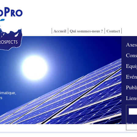
Accueil
Qui sommes-nous ?
Contact
Axes
Cons
Equi
Evén
Publ
imatique,
Lien
rs