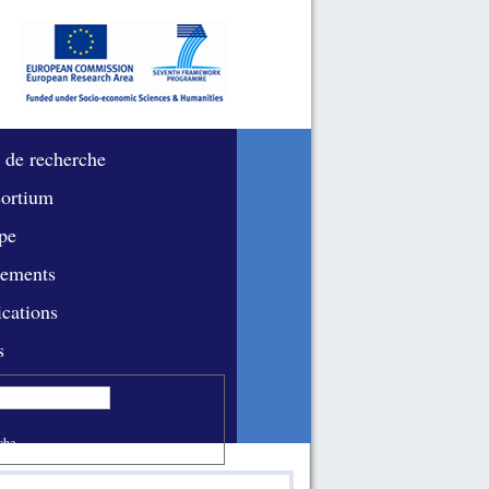
 de recherche
ortium
pe
ements
ications
s