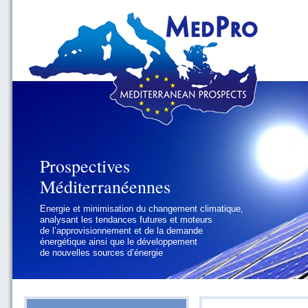
Prospectives
Prospectives
Méditerranéennes
Méditerranéennes
Energie et minimisation du changement climatique,
Géopolitique et gouvernance, se focalisant sur les
analysant les tendances futures et moteurs
défis politiques régionaux et internationaux
de l’approvisionnement et de la demande
auxquels les pays méditerranéens
énergétique ainsi que le développement
doivent faire face
de nouvelles sources d’énergie