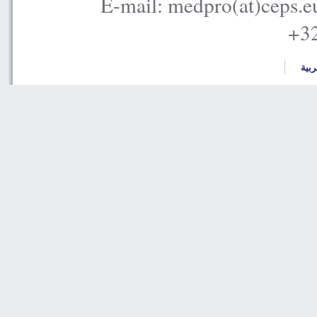
E-mail: medpro(at)ceps.e
+32
ربية