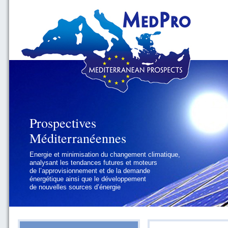
Prospectives
Prospectives
Méditerranéennes
Méditerranéennes
Energie et minimisation du changement climatique,
Géopolitique et gouvernance, se focalisant sur les
analysant les tendances futures et moteurs
défis politiques régionaux et internationaux
de l’approvisionnement et de la demande
auxquels les pays méditerranéens
énergétique ainsi que le développement
doivent faire face
de nouvelles sources d’énergie