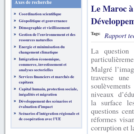
Axes de recherche
Le Maroc à 
Coordination scientifique
Développem
Géopolitique et gouvernance
Démographie et vieillissement
Tags:
Rapport te
Gestion de l’environnement et des
resources naturelles
Energie et minimisation du
La question 
changement climatique
particulièreme
Intégration économique,
commerce, investissement et
Malgré l’imag
analyses sectorielles
traverse une
Services financiers et marchés de
capitaux
soulèvements
Capital humain, protection sociale,
niveaux d’éduc
inégalités et migration
la surface le
Développement des scénarios et
évaluation d’impact
questions cent
Scénarios d’intégration régionale et
réformes visan
de coopération avec l’UE
corruption et l