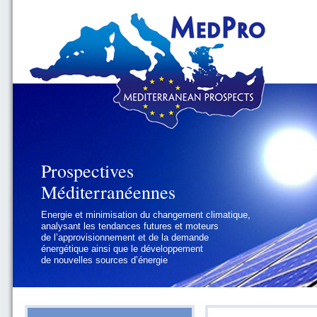
Prospectives
Prospectives
Méditerranéennes
Méditerranéennes
Energie et minimisation du changement climatique,
Géopolitique et gouvernance, se focalisant sur les
analysant les tendances futures et moteurs
défis politiques régionaux et internationaux
de l’approvisionnement et de la demande
auxquels les pays méditerranéens
énergétique ainsi que le développement
doivent faire face
de nouvelles sources d’énergie