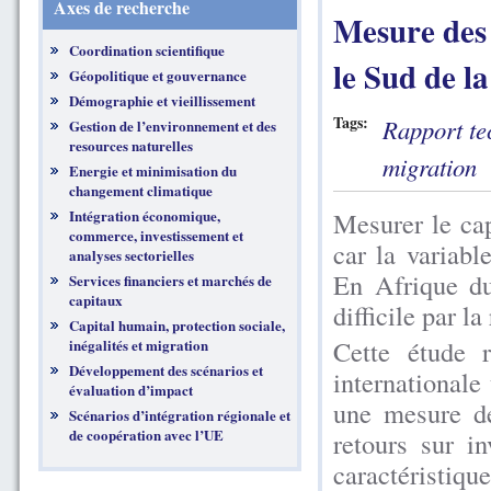
Axes de recherche
Mesure des 
Coordination scientifique
le Sud de l
Géopolitique et gouvernance
Démographie et vieillissement
Tags:
Rapport te
Gestion de l’environnement et des
resources naturelles
migration
Energie et minimisation du
changement climatique
Intégration économique,
Mesurer le cap
commerce, investissement et
car la variabl
analyses sectorielles
En Afrique du
Services financiers et marchés de
capitaux
difficile par l
Capital humain, protection sociale,
Cette étude r
inégalités et migration
Développement des scénarios et
internationale
évaluation d’impact
une mesure de
Scénarios d’intégration régionale et
de coopération avec l’UE
retours sur i
caractéristiqu