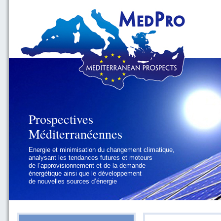
Prospectives
Prospectives
Méditerranéennes
Méditerranéennes
Energie et minimisation du changement climatique,
Géopolitique et gouvernance, se focalisant sur les
analysant les tendances futures et moteurs
défis politiques régionaux et internationaux
de l’approvisionnement et de la demande
auxquels les pays méditerranéens
énergétique ainsi que le développement
doivent faire face
de nouvelles sources d’énergie