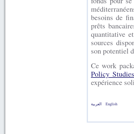
fonds pour se
méditerranéen
besoins de fi
prêts bancair
quantitative e
sources dispon
son potentiel 
Ce work packa
Policy Studie
expérience sol
العربية
English