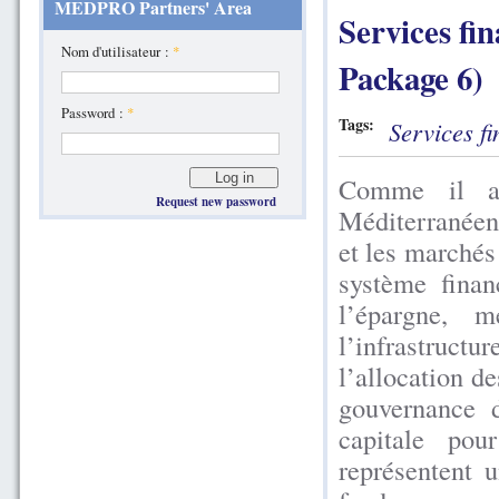
MEDPRO Partners' Area
Services fi
Nom d'utilisateur :
*
Package 6)
Password :
*
Tags:
Services f
Comme il a 
Request new password
Méditerranéenn
et les marchés
système finan
l’épargne, m
l’infrastruc
l’allocation de
gouvernance 
capitale pou
représentent 