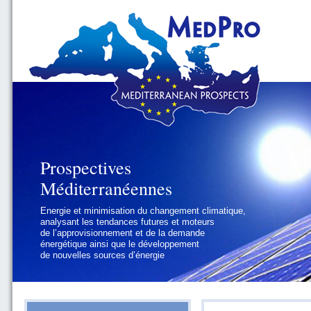
Prospectives
Prospectives
Méditerranéennes
Méditerranéennes
Energie et minimisation du changement climatique,
Géopolitique et gouvernance, se focalisant sur les
analysant les tendances futures et moteurs
défis politiques régionaux et internationaux
de l’approvisionnement et de la demande
auxquels les pays méditerranéens
énergétique ainsi que le développement
doivent faire face
de nouvelles sources d’énergie