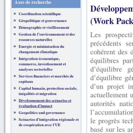
Axes de recherche
Développeme
Coordination scientifique
(Work Pack
Géopolitique et gouvernance
Démographie et vieillissement
Les prospecti
Gestion de l’environnement et des
resources naturelles
précédents s
Energie et minimisation du
cohérent des d
changement climatique
équilibres pa
Intégration économique,
commerce, investissement et
d’équilibre
analyses sectorielles
d’équilibre g
Services financiers et marchés de
capitaux
d’un projet i
Capital humain, protection sociale,
actuellement 
inégalités et migration
Développement des scénarios et
autorités nat
évaluation d’impact
l’accumulation
Geopolitics and governance
le progrès tec
Scénarios d’intégration régionale et
de coopération avec l’UE
basé sur les a