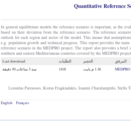
Quantitative Reference 
In general equilibrium models the reference scenario is important, as the eval
based on their deviation from the reference scenario. The reference scenari
outlook for each region and sector of the model. This means that assumption
e.g. population growth and technical progress. This report provides the main
reference scenario in the MEDPRO project. The report also provides a brief c
southern and eastern Mediterranean countries covered by the MEDPRO project
Last download
الطلبات
الحجم
المرفق
منذ 3 ساعات 50 دقيقة
1418
MEDPRO R
Leonidas Paroussos, Kostas Fragkiadakis, Ioannis Charalampidis, Stella T
English
Français