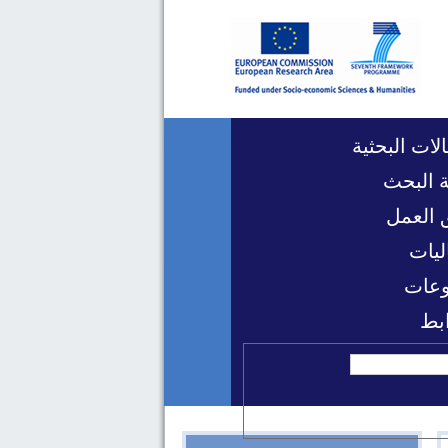
لات البحثية
 البحث
 العمل
ليات
عات
ابط