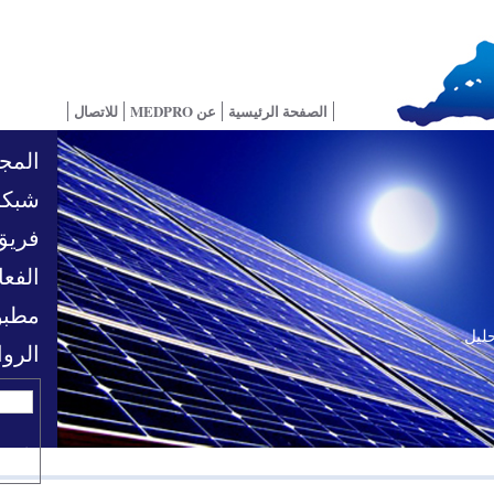
الصفحة الرئيسية
عن MEDPRO
للاتصال
المجا
شبكة
فريق
الفعا
مطبو
حليل
تحديات السياسية
الرو