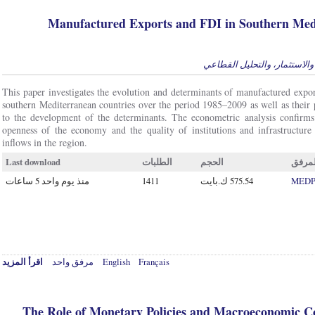
Manufactured Exports and FDI in Southern Medi
 والاستثمار، والتحليل القطاعي
This paper investigates the evolution and determinants of manufactured expor
southern Mediterranean countries over the period 1985–2009 as well as their p
to the development of the determinants. The econometric analysis confirms 
openness of the economy and the quality of institutions and infrastructur
inflows in the region.
Last download
الطلبات
الحجم
لمرفق
منذ يوم واحد 5 ساعات
1411
MEDPR
اقرأ المزيد
مرفق واحد
English
Français
The Role of Monetary Policies and Macroeconomic Co