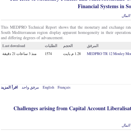
Financial Systems in S
المال
This MEDPRO Technical Report shows that the monetary and exchange rate 
South Mediterranean region display apparent homogeneity in their operationa
and differing degrees of advancement.
Last download
الطلبات
الحجم
المرفق
منذ 3 ساعات 21 دقيقة
1574
MEDPRO TR 12 Mouley Monet
اقرأ المزيد
مرفق واحد
English
Français
Challenges arising from Capital Account Liberalisat
المال