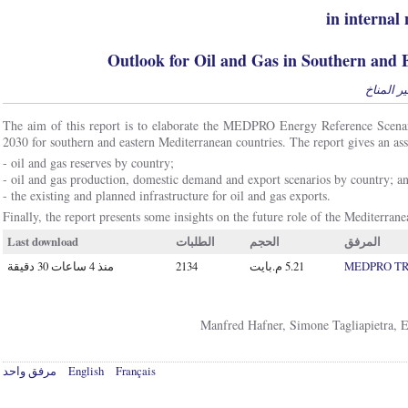
in internal
Outlook for Oil and Gas in Southern and 
ر المناخ
The aim of this report is to elaborate the MEDPRO Energy Reference Scenar
2030 for southern and eastern Mediterranean countries. The report gives an as
- oil and gas reserves by country;
- oil and gas production, domestic demand and export scenarios by country; a
- the existing and planned infrastructure for oil and gas exports.
Finally, the report presents some insights on the future role of the Mediterranea
Last download
الطلبات
الحجم
المرفق
منذ 4 ساعات 30 دقيقة
2134
MEDPRO TR N
Manfred Hafner, Simone Tagliapietra, E
مرفق واحد
English
Français