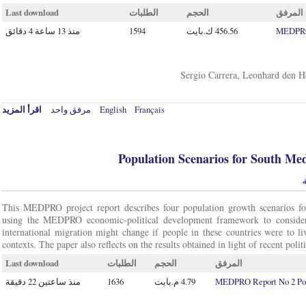
Last download
الطلبات
الحجم
المرفق
منذ 13 ساعة 4 دقائق
1594
MEDPRO 
Sergio Carrera, Leonhard den H
اقرأ المزيد
مرفق واحد
English
Français
Population Scenarios for South Me
ة
This MEDPRO project report describes four population growth scenarios for
using the MEDPRO economic-political development framework to consider h
international migration might change if people in these countries were to li
contexts. The paper also reflects on the results obtained in light of recent poli
Last download
الطلبات
الحجم
المرفق
منذ ساعتين 22 دقيقة
1636
MEDPRO Report No 2 Popu