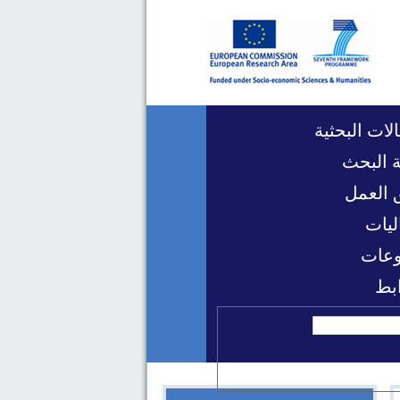
لات البحثية
 البحث
 العمل
ليات
عات
ابط