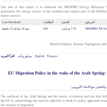
The aim of this report is to elaborate the MEDPRO Energy Reference S
generation (by energy source) in the southern and eastern part of the Medit
report assesses:
Last download
الطلبات
الحجم
المرفق
منذ 14 ساعة 12 دقيقة
634
MEDPRO TR No. 16
Manfred Hafner, Simone Tagliapietra and
اقرأ المزيد
مرفق واحد
English
Français
EU Migration Policy in the wake of the Arab Spring
والتعاون مع الاتحاد الأوروبي
The outbreak of the Arab Spring and the unrest, revolution and war that fol
the EU to acknowledge the need to radically re-think its policy approach tow
the domain of migration.